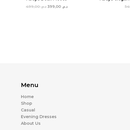
499,00
د.م.
399,00
د.م.
Menu
Home
Shop
Casual
Evening Dresses
About Us