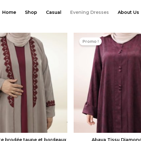
Home
Shop
Casual
Evening Dresses
About Us
Le
Le
Le
prix
prix
prix
Promo !
initial
actuel
initial
était :
est :
était :
د.م. 499,00.
د.م. 549,00.
te brodée taupe et bordeaux
Abaya Tissu Diamon