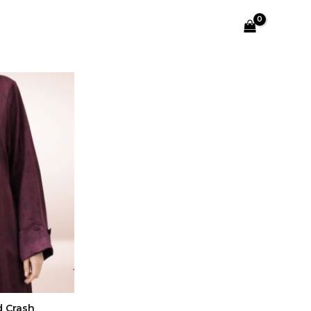
Le
prix
actuel
est :
د.م. 349,00.
د.م. 449,00.
d Crash