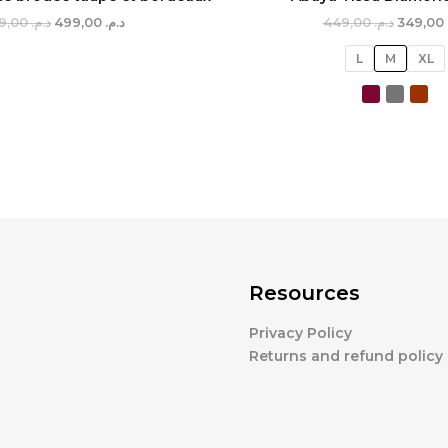
549,00
د.م.
499,00
د.م.
449,00
د.م.
349,00
L
M
XL
Resources
Privacy Policy
Returns and refund policy