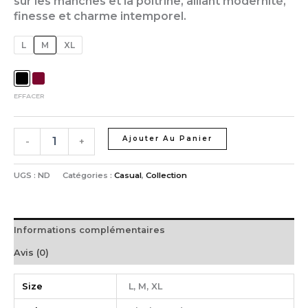
sur les manches et la poitrine, alliant modernité,
finesse et charme intemporel.
L
M
XL
EFFACER
Ajouter Au Panier
-
+
UGS :
ND
Catégories :
Casual
,
Collection
Informations complémentaires
Avis (0)
Size
L, M, XL