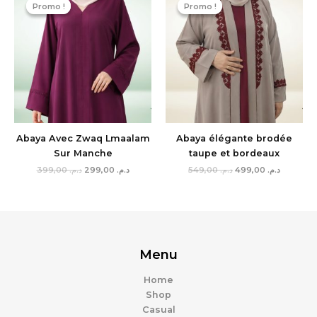
prix
prix
prix
prix
Promo !
Promo !
Promo !
Promo !
initial
actuel
initial
actuel
était :
est :
était :
est :
د.م. 549,00.
د.م. 299,00.
د.م. 399,00.
Abaya Avec Zwaq Lmaalam
Abaya élégante brodée
Sur Manche
taupe et bordeaux
399,00
د.م.
299,00
د.م.
549,00
د.م.
499,00
د.م.
Menu
Home
Shop
Casual